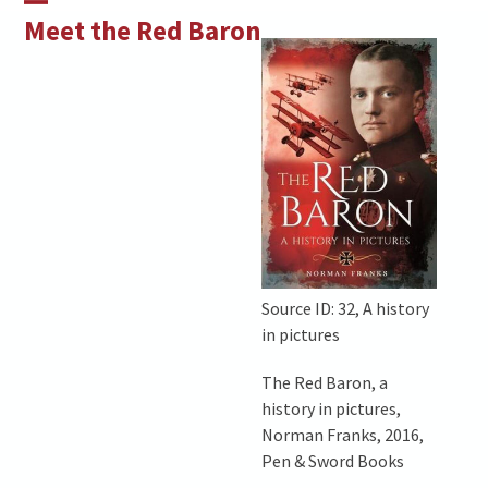
Skip
Open
Close
Meet the Red Baron
to
mobile
mobile
content
menu
menu
Source ID: 32, A history
in pictures
The Red Baron, a
history in pictures,
Norman Franks, 2016,
Pen & Sword Books