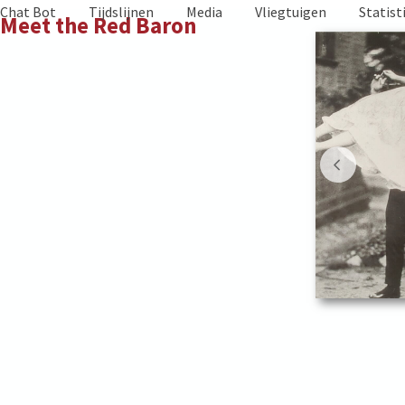
Skip
Chat Bot
Tijdslijnen
Media
Vliegtuigen
Statist
Meet the Red Baron
to
content