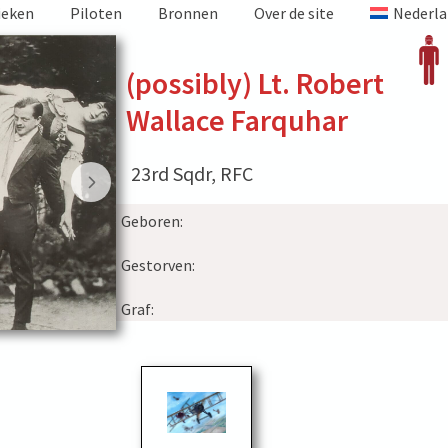
ieken
Piloten
Bronnen
Over de site
Nederla
(possibly) Lt. Robert
Wallace Farquhar
23rd Sqdr, RFC
Geboren:
Gestorven:
Graf: