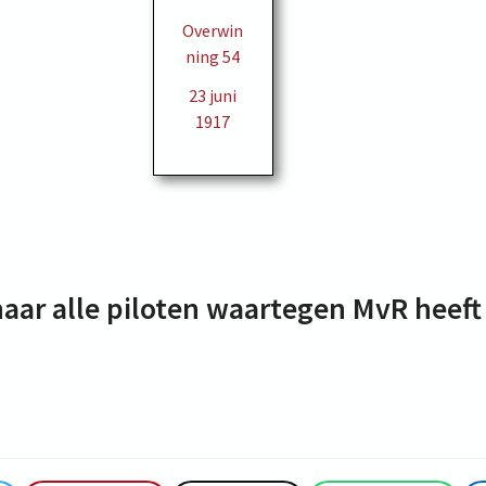
Overwin
ning 54
23 juni
1917
naar alle piloten waartegen MvR heef