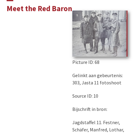
Skip
Open
Close
Meet the Red Baron
to
mobile
mobile
content
menu
menu
Picture ID
: 68
Gelinkt aan gebeurtenis:
303, Jasta 11 fotoshoot
Source ID: 10
Bijschrift in bron:
Jagdstaffel 11. Festner,
Schäfer, Manfred, Lothar,