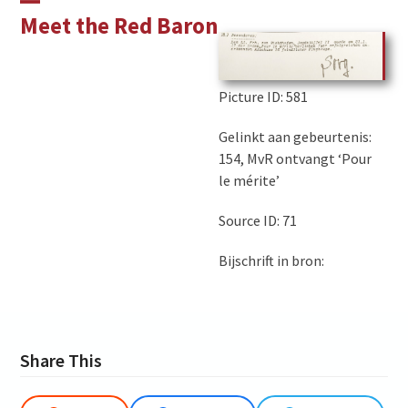
Skip
Open
Close
Meet the Red Baron
to
mobile
mobile
content
menu
menu
Picture ID
: 581
Gelinkt aan gebeurtenis:
154, MvR ontvangt ‘Pour
le mérite’
Source ID: 71
Bijschrift in bron:
Share This