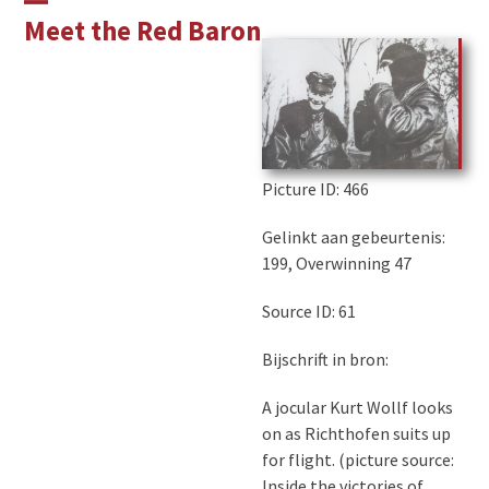
Skip
Open
Close
Meet the Red Baron
to
mobile
mobile
content
menu
menu
Picture ID
: 466
Gelinkt aan gebeurtenis:
199, Overwinning 47
Source ID: 61
Bijschrift in bron:
A jocular Kurt Wollf looks
on as Richthofen suits up
for flight. (picture source:
Inside the victories of