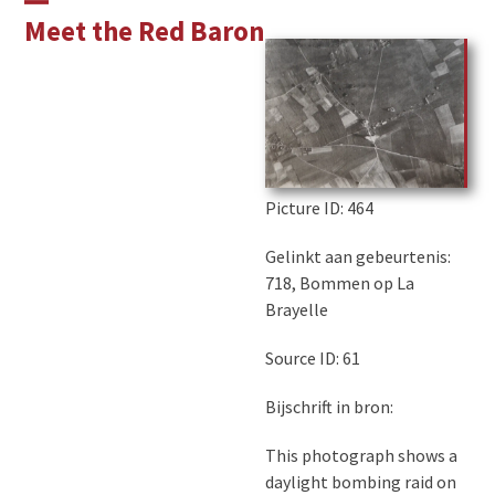
Skip
Open
Close
Meet the Red Baron
to
mobile
mobile
content
menu
menu
Picture ID
: 464
Gelinkt aan gebeurtenis:
718, Bommen op La
Brayelle
Source ID: 61
Bijschrift in bron:
This photograph shows a
daylight bombing raid on