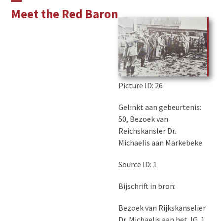
Skip
Open
Close
Meet the Red Baron
to
mobile
mobile
content
menu
menu
Picture ID
: 26
Gelinkt aan gebeurtenis:
50, Bezoek van
Reichskansler Dr.
Michaelis aan Markebeke
Source ID: 1
Bijschrift in bron:
Bezoek van Rijkskanselier
Dr. Michaelis aan het JG. 1