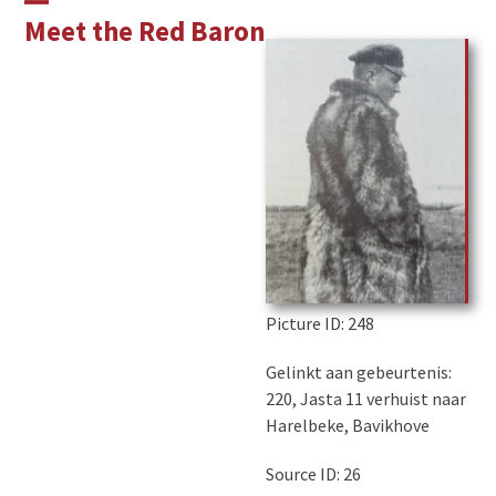
Skip
Open
Close
Meet the Red Baron
to
mobile
mobile
content
menu
menu
Picture ID
: 248
Gelinkt aan gebeurtenis:
220, Jasta 11 verhuist naar
Harelbeke, Bavikhove
Source ID: 26