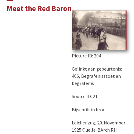
Skip
Open
Close
Meet the Red Baron
to
mobile
mobile
content
menu
menu
Picture ID
: 204
Gelinkt aan gebeurtenis:
466, Begrafenisstoet en
begrafenis
Source ID: 21
Bijschrift in bron:
Leichenzug, 20. November
1925 Quelle: BArch RH