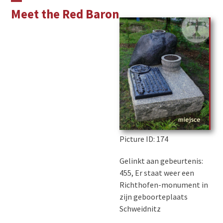
Skip
Open
Close
Meet the Red Baron
to
mobile
mobile
content
menu
menu
Picture ID
: 174
Gelinkt aan gebeurtenis:
455, Er staat weer een
Richthofen-monument in
zijn geboorteplaats
Schweidnitz