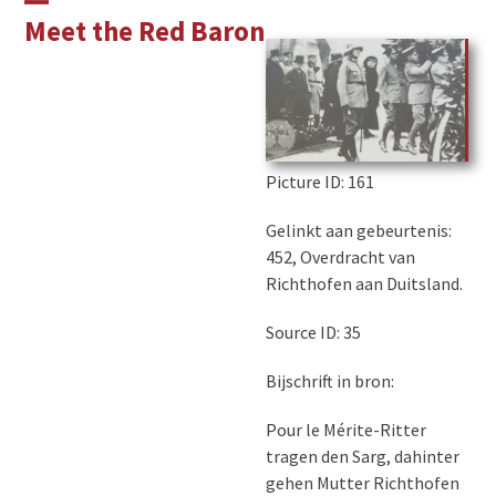
Skip
Open
Close
Meet the Red Baron
to
mobile
mobile
content
menu
menu
Picture ID
: 161
Gelinkt aan gebeurtenis:
452, Overdracht van
Richthofen aan Duitsland.
Source ID: 35
Bijschrift in bron:
Pour le Mérite-Ritter
tragen den Sarg, dahinter
gehen Mutter Richthofen