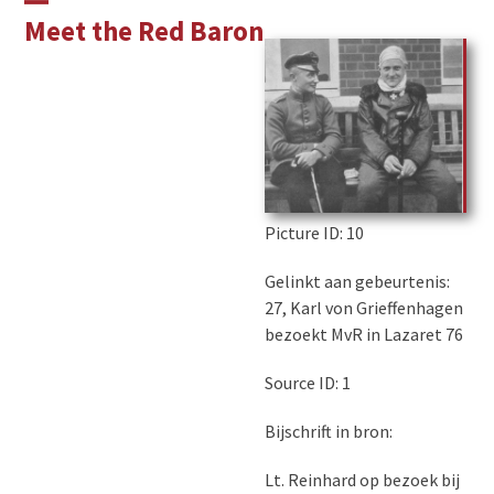
Skip
Open
Close
Meet the Red Baron
to
mobile
mobile
content
menu
menu
Picture ID
: 10
Gelinkt aan gebeurtenis:
27, Karl von Grieffenhagen
bezoekt MvR in Lazaret 76
Source ID: 1
Bijschrift in bron:
Lt. Reinhard op bezoek bij