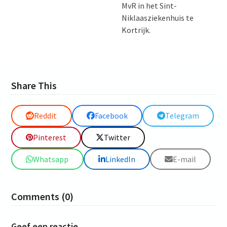
MvR in het Sint-
Niklaasziekenhuis te
Kortrijk.
Share This
Reddit
Facebook
Telegram
Pinterest
Twitter
Whatsapp
LinkedIn
E-mail
Comments (0)
Geef een reactie