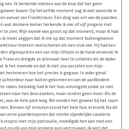
og een. Ik herkende meteen aan de knal dat het geen
htgeweer kwam. Op hetzelfde moment zag ik wat wanorde in
een aanval van Franktireurs. Eén ding was om van de paarden
en wat donkere kamer herkende ik vier of vijf jongens met
er te zien. Mijn woede was groot op dat moment; maar ik had
us ik moet zeggen dat ik me op dat moment buitengewoon
anktireur moeten neerschieten als een stuk vee. Hij had een
arden afgevuurd en een van mijn Uhlans in de hand verwond. Ik
 Frans en dreigde ze allemaal neer te schieten als de dader
dat ik het meende en dat ik niet zou aarzelen om mijn
et herinneren hoe het precies is gegaan. In ieder geval
de achterdeur naar buiten gekomen en van de aardbodem
te raken. Gelukkig had ik het huis omsingeld zodat ze niet
meteen naar hen doorzoeken, maar vond er geen meer. Als de
t, was de hele plek leeg. We vonden het geweer bij het raam
n. Binnen vijf minuten stond het hele huis in brand. Na dit
an verse paardensporen dat sterke vijandelijke cavalerie
 Ik stopte met mijn patrouille, moedigde hen aan met een
uut op elk van mijn jongens kon vertrouwen. Ik wist dat