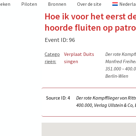
ieken
Piloten
Bronnen
Over de site
Nederla
Hoe ik voor het eerst d
hoorde fluiten op patro
Event ID: 96
Catego
Verplaat
Duits
Der rote Kampff
rieën:
singen
Manfred Freiher
351.000 – 400.0
Berlin-Wien
Source ID: 4
Der rote Kampfflieger von Ritt
400.000, Verlag Ullstein & Co,