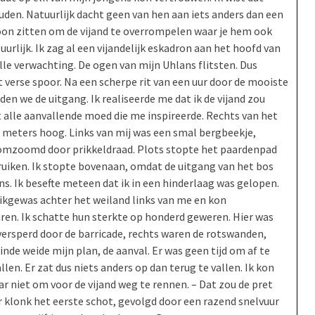
en. Natuurlijk dacht geen van hen aan iets anders dan een
oon zitten om de vijand te overrompelen waar je hem ook
urlijk. Ik zag al een vijandelijk eskadron aan het hoofd van
le verwachting. De ogen van mijn Uhlans flitsten. Dus
t verse spoor. Na een scherpe rit van een uur door de mooiste
en we de uitgang. Ik realiseerde me dat ik de vijand zou
alle aanvallende moed die me inspireerde. Rechts van het
e meters hoog. Links van mij was een smal bergbeekje,
, omzoomd door prikkeldraad. Plots stopte het paardenpad
ruiken. Ik stopte bovenaan, omdat de uitgang van het bos
s. Ik besefte meteen dat ik in een hinderlaag was gelopen.
uikgewas achter het weiland links van me en kon
ren. Ik schatte hun sterkte op honderd geweren. Hier was
versperd door de barricade, rechts waren de rotswanden,
nde weide mijn plan, de aanval. Er was geen tijd om af te
llen. Er zat dus niets anders op dan terug te vallen. Ik kon
 niet om voor de vijand weg te rennen. – Dat zou de pret
 klonk het eerste schot, gevolgd door een razend snelvuur