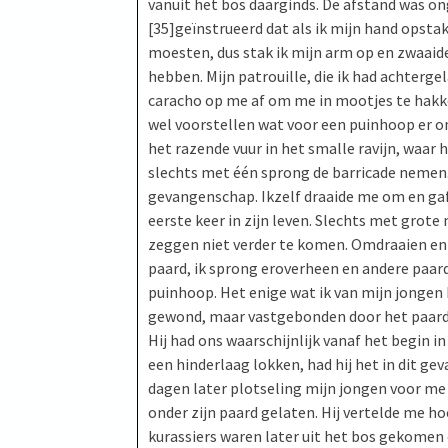
vanuit het bos daarginds. De afstand was o
[35]geïnstrueerd dat als ik mijn hand opstak
moesten, dus stak ik mijn arm op en zwaai
hebben. Mijn patrouille, die ik had achterge
caracho op me af om me in mootjes te hakken
wel voorstellen wat voor een puinhoop er 
het razende vuur in het smalle ravijn, waar h
slechts met één sprong de barricade nemen. 
gevangenschap. Ikzelf draaide me om en gaf 
eerste keer in zijn leven. Slechts met grot
zeggen niet verder te komen. Omdraaien en 
paard, ik sprong eroverheen en andere paa
puinhoop. Het enige wat ik van mijn jongen k
gewond, maar vastgebonden door het paard d
Hij had ons waarschijnlijk vanaf het begin 
een hinderlaag lokken, had hij het in dit g
dagen later plotseling mijn jongen voor me z
onder zijn paard gelaten. Hij vertelde me h
kurassiers waren later uit het bos gekomen