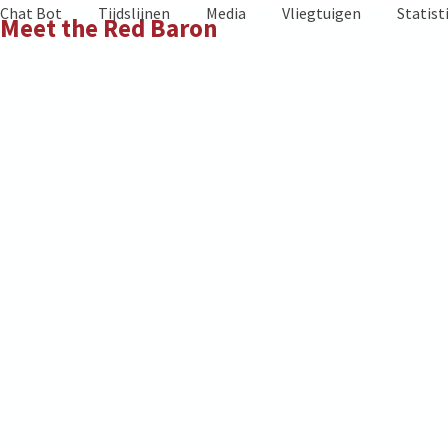
Skip
Chat Bot
Tijdslijnen
Media
Vliegtuigen
Statist
Meet the Red Baron
to
content