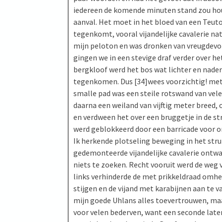
iedereen de komende minuten stand zou houd
aanval. Het moet in het bloed van een Teut
tegenkomt, vooral vijandelijke cavalerie natu
mijn peloton en was dronken van vreugdevol
gingen we in een stevige draf verder over he
bergkloof werd het bos wat lichter en naderd
tegenkomen. Dus [34]wees voorzichtig! met 
smalle pad was een steile rotswand van vel
daarna een weiland van vijftig meter breed
en verdween het over een bruggetje in de st
werd geblokkeerd door een barricade voor on
Ik herkende plotseling beweging in het str
gedemonteerde vijandelijke cavalerie ontwa
niets te zoeken. Recht vooruit werd de weg 
links verhinderde de met prikkeldraad omhei
stijgen en de vijand met karabijnen aan te va
mijn goede Uhlans alles toevertrouwen, maar
voor velen bederven, want een seconde later