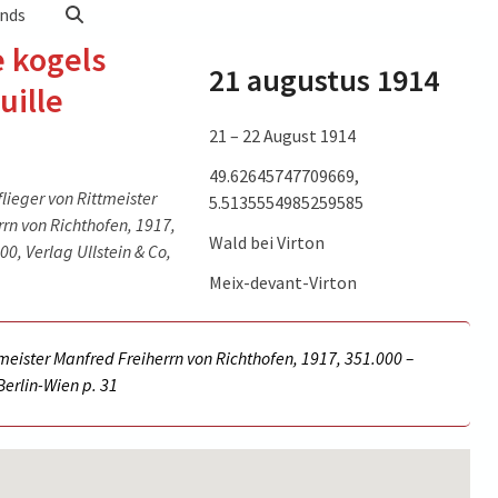
nds
e kogels
21 augustus 1914
uille
21 – 22 August 1914
49.62645747709669,
lieger von Rittmeister
5.5135554985259585
rn von Richthofen, 1917,
Wald bei Virton
00, Verlag Ullstein & Co,
Meix-devant-Virton
meister Manfred Freiherrn von Richthofen, 1917, 351.000 –
 Berlin-Wien p.
31