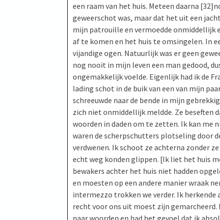
een raam van het huis. Meteen daarna [32]n
geweerschot was, maar dat het uit een jac
mijn patrouille en vermoedde onmiddellijk 
af te komen en het huis te omsingelen. In e
vijandige ogen. Natuurlijk was er geen gewe
nog nooit in mijn leven een man gedood, d
ongemakkelijk voelde. Eigenlijk had ik de Fr
lading schot in de buik van een van mijn pa
schreeuwde naar de bende in mijn gebrekkige
zich niet onmiddellijk meldde. Ze beseften 
woorden in daden om te zetten. Ik kan me ni
waren de scherpschutters plotseling door 
verdwenen. Ik schoot ze achterna zonder ze 
echt weg konden glippen. [Ik liet het huis 
bewakers achter het huis niet hadden opgele
en moesten op een andere manier wraak neme
intermezzo trokken we verder. Ik herkende a
recht voor ons uit moest zijn gemarcheerd.
paar woorden en had het gevoel dat ik absol