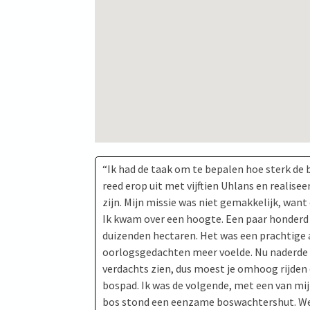
“Ik had de taak om te bepalen hoe sterk de b
reed erop uit met vijftien Uhlans en realise
zijn. Mijn missie was niet gemakkelijk, want 
Ik kwam over een hoogte. Een paar honderd
duizenden hectaren. Het was een prachtige a
oorlogsgedachten meer voelde. Nu naderde d
verdachts zien, dus moest je omhoog rijden 
bospad. Ik was de volgende, met een van mi
bos stond een eenzame boswachtershut. We r