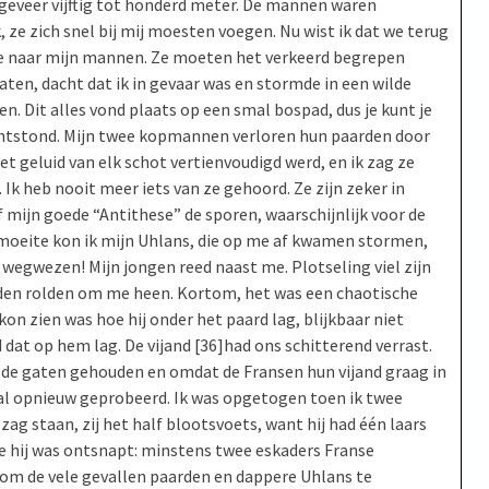
ngeveer vijftig tot honderd meter. De mannen waren
, ze zich snel bij mij moesten voegen. Nu wist ik dat we terug
de naar mijn mannen. Ze moeten het verkeerd begrepen
laten, dacht dat ik in gevaar was en stormde in een wilde
. Dit alles vond plaats op een smal bospad, dus je kunt je
ontstond. Mijn twee kopmannen verloren hun paarden door
et geluid van elk schot vertienvoudigd werd, en ik zag ze
Ik heb nooit meer iets van ze gehoord. Ze zijn zeker in
mijn goede “Antithese” de sporen, waarschijnlijk voor de
e moeite kon ik mijn Uhlans, die op me af kwamen stormen,
wegwezen! Mijn jongen reed naast me. Plotseling viel zijn
rden rolden om me heen. Kortom, het was een chaotische
on zien was hoe hij onder het paard lag, blijkbaar niet
at op hem lag. De vijand [36]had ons schitterend verrast.
in de gaten gehouden en omdat de Fransen hun vijand graag in
eval opnieuw geprobeerd. Ik was opgetogen toen ik twee
ag staan, zij het half blootsvoets, want hij had één laars
oe hij was ontsnapt: minstens twee eskaders Franse
 om de vele gevallen paarden en dappere Uhlans te