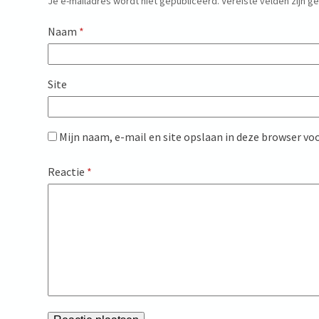
Je e-mailadres wordt niet gepubliceerd.
Vereiste velden zijn 
Naam
*
Site
Mijn naam, e-mail en site opslaan in deze browser voo
Reactie
*