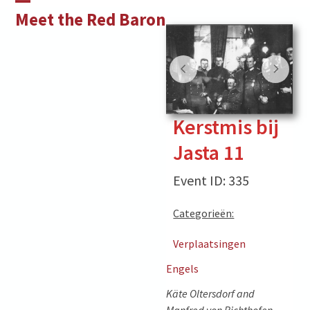
Skip
Open
Close
Meet the Red Baron
to
mobile
mobile
content
menu
menu
Kerstmis bij
Jasta 11
Event ID: 335
Categorieën:
Verplaatsingen
Engels
Käte Oltersdorf and