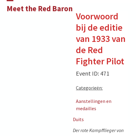
Skip
Open
Close
Meet the Red Baron
to
Voorwoord
mobile
mobile
content
bij de editie
menu
menu
van 1933 van
de Red
Fighter Pilot
Event ID: 471
Categorieën:
Aanstellingen en
medailles
Duits
Der rote Kampfflieger von