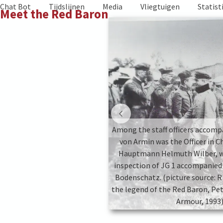
Skip
Chat Bot
Tijdslijnen
Media
Vliegtuigen
Statist
Meet the Red Baron
to
content
nter) Richthofen stands at
German Chancellor Georg
Among the staff officers accomp
d Anthony Fokker (center-left,
von Armin was the Officer in C
31 August, during Fokker’s
Hauptmann Helmuth Wilber, 
new pre-production triplane,
inspection of JG 1 accompanied
nwyngarden) (picture source:
Bodenschatz. (picture source: 
 of Manfred von richthofen –
the legend of the Red Baron, Pet
iller, Aeronaut Books, 2016)
Armour, 1993