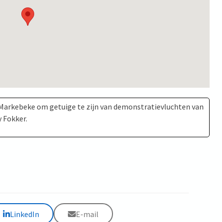
 Markebeke om getuige te zijn van demonstratievluchten van
 Fokker.
LinkedIn
E-mail