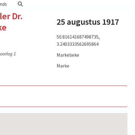
nds
er Dr.
25 augustus 1917
ke
50.816141687498735,
3.2403333562695864
oorlog 1
Markebeke
Marke
 to watch
picture
um of the
Rijkskanselier Dr. Michaelis in 1917 in gesprek met
d von
Manfred von Richthofen op de Markebeke (let op
rd Books,
Richthofens hoofdverband). (picture source:
Beeldbank Stadsarchief Kortrijk)