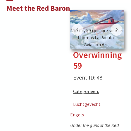
Skip
Open
Close
Meet the Red Baron
to
mobile
mobile
content
menu
menu
Victory 59 (picture source:
Victory 59 (picture source:
V
Thomas La Padula –
Thomas La Padula –
Aviation Art)
Aviation Art)
Overwinning
59
Event ID: 48
Categorieën:
Luchtgevecht
Engels
Under the guns of the Red