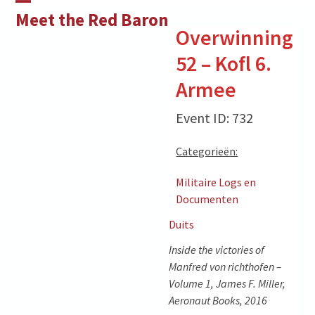
Skip
Open
Close
Meet the Red Baron
to
Overwinning
mobile
mobile
content
52 – Kofl 6.
menu
menu
Armee
Event ID: 732
Categorieën:
Militaire Logs en
Documenten
Duits
Inside the victories of
Manfred von richthofen –
Volume 1, James F. Miller,
Aeronaut Books, 2016