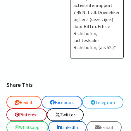
activiteitenrapport:
7.45 N. 1 vdl. Driedekker
bij Lens (deze zijde.)
door Rittm. Frhr. v.
Richthofen,
jachteskader
Richthofen, (als 52.)”
Share This
Reddit
Facebook
Telegram
Pinterest
Twitter
Whatsapp
LinkedIn
E-mail