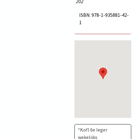
202
ISBN: 978-1-935881-42-
1
“Kofl 6e leger
wekelijks