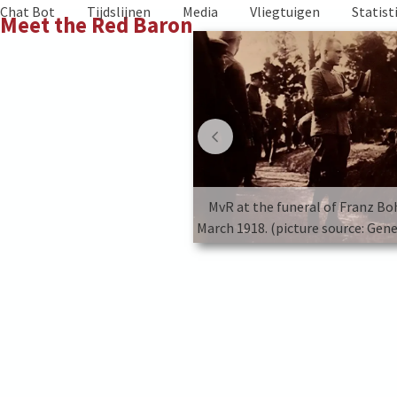
Skip
Chat Bot
Tijdslijnen
Media
Vliegtuigen
Statist
Meet the Red Baron
to
content
f Franz Bohlein (Jasta 10) 16
MvR at the funeral of Franz Boh
ource: General internet search)
March 1918. (picture source: Gene