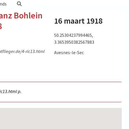
nds
ranz Bohlein
16 maart 1918
8
50.25304237994465,
3.3653950382567883
tflieger.de/4-ric13.html
Avesnes-le-Sec
a 10) 16
et search)
ic13.html p.