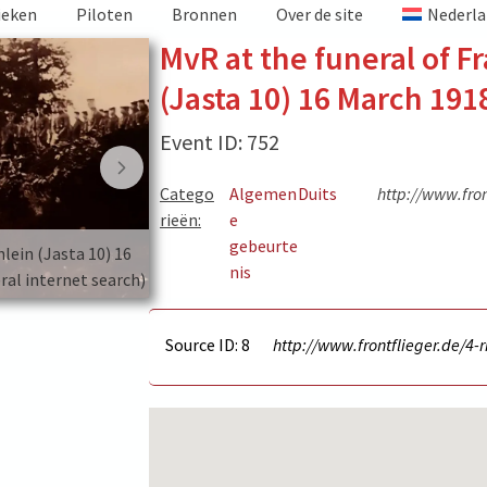
ieken
Piloten
Bronnen
Over de site
Nederla
MvR at the funeral of F
(Jasta 10) 16 March 191
Event ID: 752
Catego
Algemen
Duits
http://www.fron
rieën:
e
gebeurte
lein (Jasta 10) 16
MvR at the funeral of Franz Bohlein (Jast
nis
ral internet search)
March 1918. (picture source: General intern
Source ID: 8
http://www.frontflieger.de/4-r