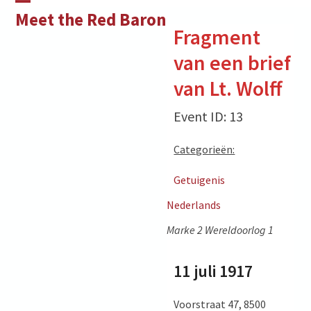
Skip
Open
Close
Meet the Red Baron
to
Fragment
mobile
mobile
content
van een brief
menu
menu
van Lt. Wolff
Event ID: 13
Categorieën:
Getuigenis
Nederlands
Marke 2 Wereldoorlog 1
11 juli 1917
Voorstraat 47, 8500