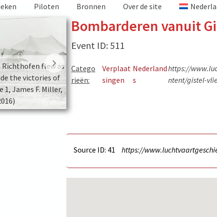
ieken
Piloten
Bronnen
Over de site
Nederla
Bombarderen vanuit Gi
Event ID: 511
h Richthofen flew as
Catego
Verplaat
Nederland
https://www.lu
de the victories of
rieën:
singen
s
ntent/gistel-vl
1, James F. Miller,
2016)
AEG G.II 6/15
Source ID: 41
https://www.luchtvaartgeschie