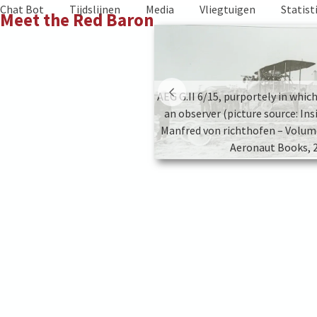
Skip
Chat Bot
Tijdslijnen
Media
Vliegtuigen
Statist
Meet the Red Baron
to
content
AEG G.II 6/15, purportely in whic
an observer (picture source: Insi
Manfred von richthofen – Volume 
G G.II 6/15
Aeronaut Books, 