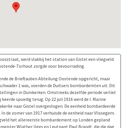
sstraat, werd vlakbij het station van Gistel een vliegveld
Oostende-Torhout zorgde voor bevoorrading.
ende de Brieftauben Abteilung Oostende opgericht, maar
schwader 1 was, voerden de Duitsers bombardemten uit. Dit
stellingen in Duinkerken. Omstreeks dezelfde periode verliet
j keerde spoedig terug. Op 22 juli 1916 werd de I. Marine
iakerke naar Gistel overgevlogen. De eenheid bombardeerde
 In de zomer van 1917 verhuisde de eenheid naar Vlissegem.
vliegveld het allereerste bombardement op Londen gepland
ugmeister Wlather Ilges en Leutnant Paul Brandt, die die dag