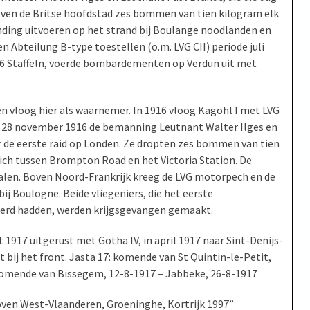
oven de Britse hoofdstad zes bommen van tien kilogram elk
nding uitvoeren op het strand bij Boulange noodlanden en
Abteilung B-type toestellen (o.m. LVG CII) periode juli
 6 Staffeln, voerde bombardementen op Verdun uit met
 vloog hier als waarnemer. In 1916 vloog Kagohl I met LVG
 op 28 november 1916 de bemanning Leutnant Walter Ilges en
 de eerste raid op Londen. Ze dropten zes bommen van tien
 zich tussen Brompton Road en het Victoria Station. De
alen. Boven Noord-Frankrijk kreeg de LVG motorpech en de
 Boulogne. Beide vliegeniers, die het eerste
erd hadden, werden krijgsgevangen gemaakt.
t 1917 uitgerust met Gotha IV, in april 1917 naar Sint-Denijs-
bij het front. Jasta 17: komende van St Quintin-le-Petit,
 komende van Bissegem, 12-8-1917 – Jabbeke, 26-8-1917
oven West-Vlaanderen, Groeninghe, Kortrijk 1997”