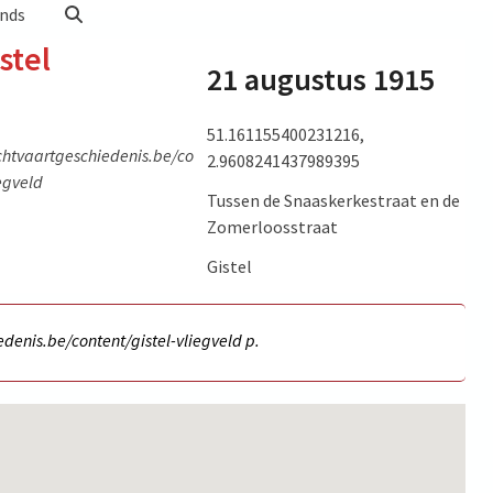
nds
stel
21 augustus 1915
51.161155400231216,
AEG G.II 6/15, purportely in which Richthofen flew as
chtvaartgeschiedenis.be/co
2.9608241437989395
an observer (picture source: Inside the victories of
iegveld
Tussen de Snaaskerkestraat en de
Manfred von richthofen – Volume 1, James F. Miller,
Zomerloosstraat
Aeronaut Books, 2016)
Gistel
denis.be/content/gistel-vliegveld p.