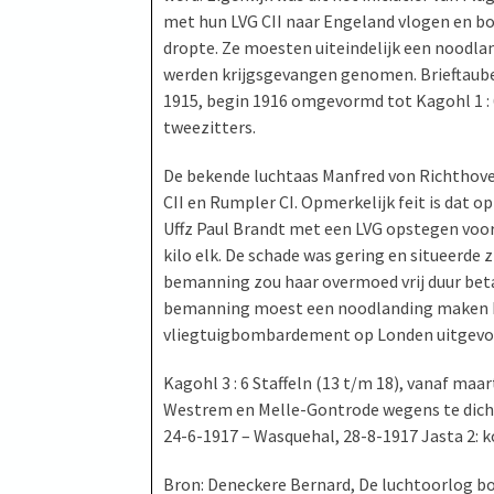
met hun LVG CII naar Engeland vlogen en b
dropte. Ze moesten uiteindelijk een noodla
werden krijgsgevangen genomen. Brieftauben 
1915, begin 1916 omgevormd tot Kagohl 1 :
tweezitters.
De bekende luchtaas Manfred von Richthoven
CII en Rumpler CI. Opmerkelijk feit is dat
Uffz Paul Brandt met een LVG opstegen voor
kilo elk. De schade was gering en situeerde
bemanning zou haar overmoed vrij duur bet
bemanning moest een noodlanding maken bij
vliegtuigbombardement op Londen uitgevo
Kagohl 3 : 6 Staffeln (13 t/m 18), vanaf maar
Westrem en Melle-Gontrode wegens te dicht 
24-6-1917 – Wasquehal, 28-8-1917 Jasta 2:
Bron: Deneckere Bernard, De luchtoorlog b