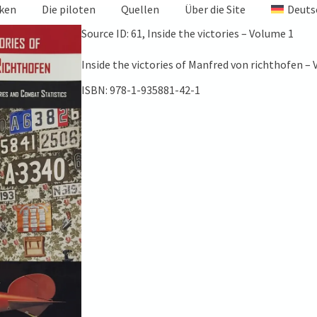
iken
Die piloten
Quellen
Über die Site
Deuts
Source ID: 61, Inside the victories – Volume 1
Inside the victories of Manfred von richthofen – 
ISBN: 978-1-935881-42-1