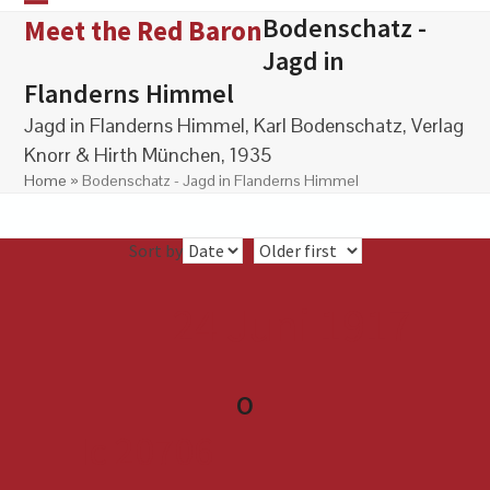
Skip
Bodenschatz -
Open
Close
Meet the Red Baron
to
Jagd in
mobile
mobile
content
Flanderns Himmel
menu
menu
Jagd in Flanderns Himmel, Karl Bodenschatz, Verlag
Knorr & Hirth München, 1935
Home
»
Bodenschatz - Jagd in Flanderns Himmel
Sort by
24 Juni 1917
O
Ic 20706