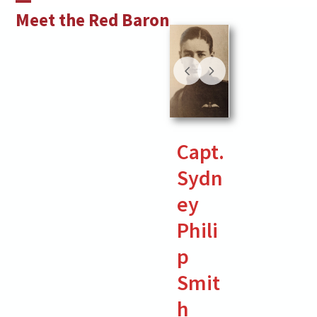
Skip
Open
Close
Meet the Red Baron
to
mobile
mobile
content
menu
menu
Capt.
Sydn
ey
Phili
p
Smit
h