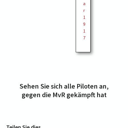
a
r
1
9
1
7
Sehen Sie sich alle Piloten an,
gegen die MvR gekämpft hat
Teilen Sie dies