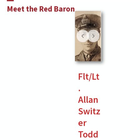
Skip
Open
Close
Meet the Red Baron
to
mobile
mobile
content
menu
menu
Flt/Lt
.
Allan
Switz
er
Todd