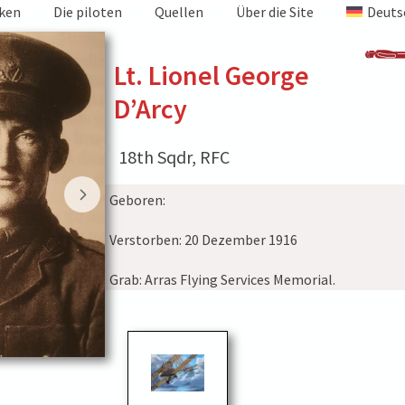
iken
Die piloten
Quellen
Über die Site
Deuts
Lt. Lionel George
D’Arcy
18th Sqdr, RFC
Geboren:
Verstorben:
20 Dezember 1916
Grab:
Arras Flying Services Memorial.