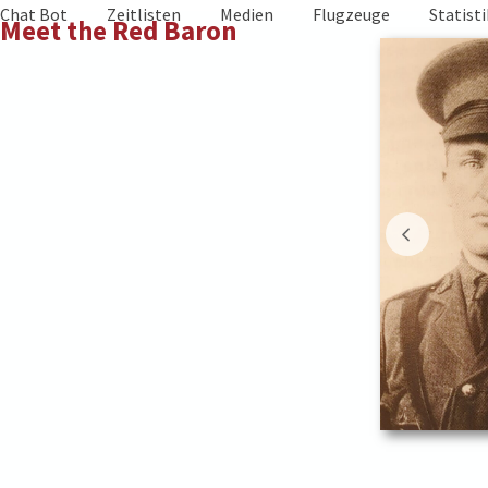
Skip
Chat Bot
Zeitlisten
Medien
Flugzeuge
Statist
Meet the Red Baron
to
content