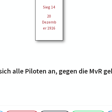
Sieg 14
20
Dezemb
er 1916
sich alle Piloten an, gegen die MvR g