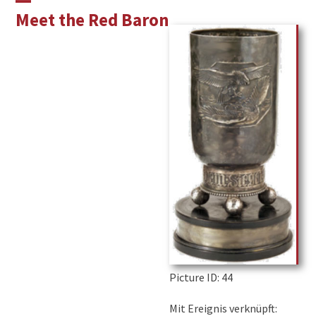
Skip
Open
Close
Meet the Red Baron
to
mobile
mobile
content
menu
menu
Picture ID
: 44
Mit Ereignis verknüpft: