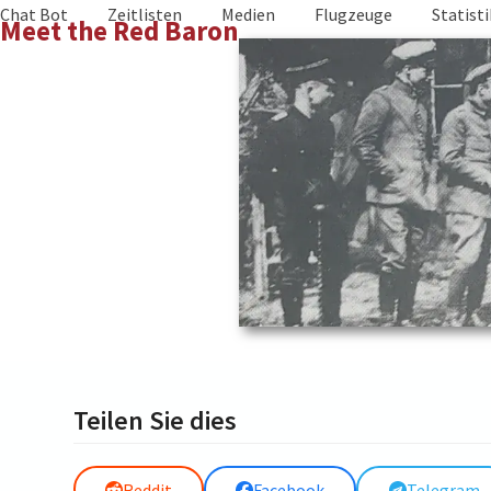
Skip
Chat Bot
Zeitlisten
Medien
Flugzeuge
Statist
Meet the Red Baron
to
content
Teilen Sie dies
Reddit
Facebook
Telegram