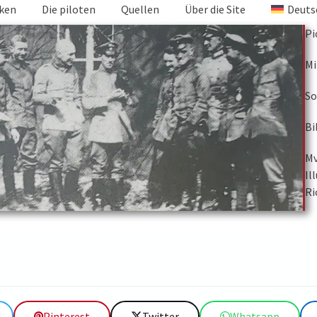
iken
Die piloten
Quellen
Über die Site
Deuts
Pi
Mi
So
Bi
Mv
Il
Ri
Pinterest
Twitter
Whatsapp