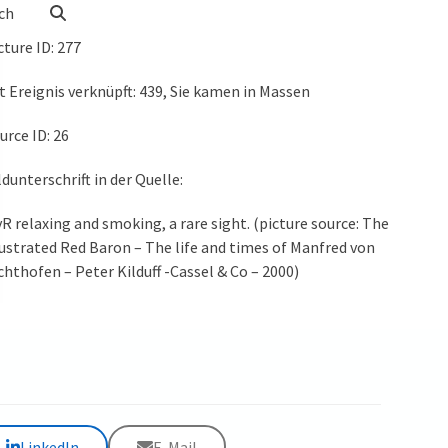
ch
cture ID
: 277
t Ereignis verknüpft: 439, Sie kamen in Massen
urce ID: 26
ldunterschrift in der Quelle:
R relaxing and smoking, a rare sight. (picture source: The
lustrated Red Baron – The life and times of Manfred von
chthofen – Peter Kilduff -Cassel & Co – 2000)
LinkedIn
E-Mail