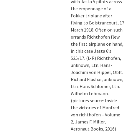
with Jasta 5 pilots across
the empennage of a
Fokker triplane after
flying to Boistrancourt, 17
March 1918. Often on such
errands Richthofen flew
the first airplane on hand,
in this case Jasta 6’s
525/17. (L-R) Richthofen,
unknown, Ltn. Hans-
Joachim von Hippel, Oblt.
Richard Flashar, unknown,
Ltn. Hans Schlömer, Ltn.
Wilhelm Lehmann.
(pictures source: Inside
the victories of Manfred
von richthofen – Volume
2, James F. Miller,
Aeronaut Books, 2016)