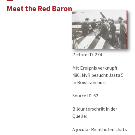
Skip
Open
Close
Meet the Red Baron
to
mobile
mobile
content
menu
menu
Picture ID
: 274
Mit Ereignis verknüpft:
480, MvR besucht Jasta 5
in Boistrancourt
Source ID: 62
Bildunterschrift in der
Quelle:
A jocular Richthofen chats