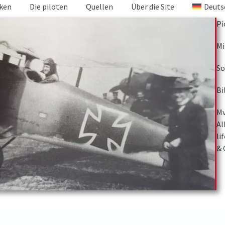
iken
Die piloten
Quellen
Über die Site
Deuts
Pi
Mi
So
Bi
Mv
Al
li
& 