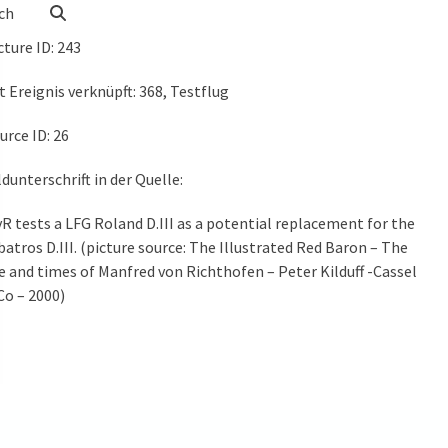
ch
cture ID
: 243
t Ereignis verknüpft: 368, Testflug
urce ID: 26
ldunterschrift in der Quelle:
R tests a LFG Roland D.III as a potential replacement for the
batros D.III. (picture source: The Illustrated Red Baron – The
fe and times of Manfred von Richthofen – Peter Kilduff -Cassel
Co – 2000)