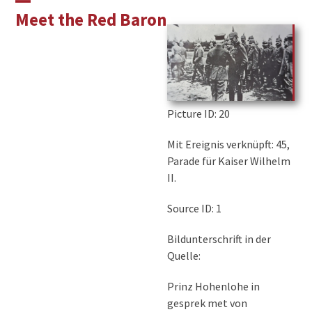
Skip
Open
Close
Meet the Red Baron
to
mobile
mobile
content
menu
menu
Picture ID
: 20
Mit Ereignis verknüpft: 45,
Parade für Kaiser Wilhelm
II.
Source ID: 1
Bildunterschrift in der
Quelle:
Prinz Hohenlohe in
gesprek met von