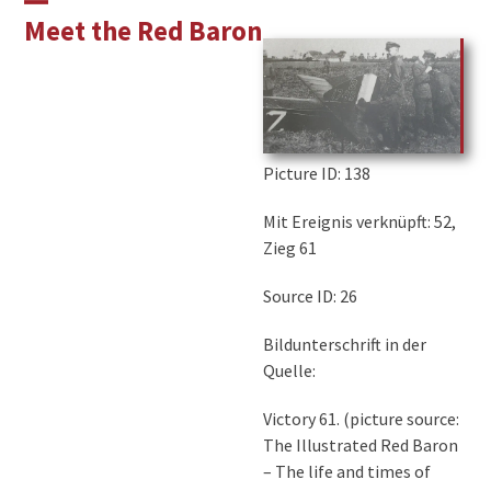
Skip
Open
Close
Meet the Red Baron
to
mobile
mobile
content
menu
menu
Picture ID
: 138
Mit Ereignis verknüpft: 52,
Zieg 61
Source ID: 26
Bildunterschrift in der
Quelle:
Victory 61. (picture source:
The Illustrated Red Baron
– The life and times of