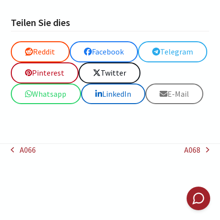
Teilen Sie dies
Reddit
Facebook
Telegram
Pinterest
Twitter
Whatsapp
LinkedIn
E-Mail
A066
A068
vorheriger
Nächster
Beitrag:
Beitrag: