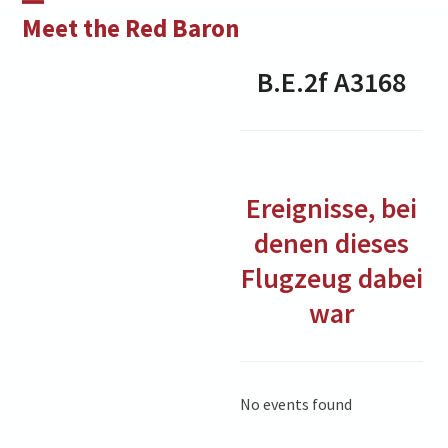
Skip
Open
Close
Meet the Red Baron
to
mobile
mobile
content
B.E.2f
A3168
menu
menu
Ereignisse, bei
denen dieses
Flugzeug dabei
war
No events found