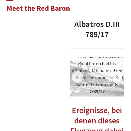
Skip
Open
Close
Meet the Red Baron
to
mobile
mobile
content
Albatros D.III
menu
menu
789/17
17GW430 Manfred von
Richthofen had his
Albatros D.III painted red
– hence the name the Red
as La
Baron. This aircraft is
J
Art
D789/17.
Ereignisse, bei
denen dieses
Flugzeug dabei