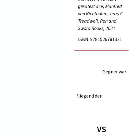
greatest ace, Manfred
von Richthofen, Terry C
Treadwell, Pen and
Sword Books, 2021
ISBN: 9781526781321
Gegner war
fliegend der
VS