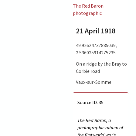
The Red Baron
photographic
21 April 1918
49.92624737885039,
2.536025914275235
On a ridge by the Bray to
Corbie road
Vaux-sur-Somme
Source ID: 35
The Red Baron, a
photographic album of
the first world war’s