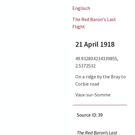
Englisch
The Red Baron's Last
Flight
21 April 1918
49.932804234339855,
2.5372532
On a ridge by the Bray to
Corbie road
Vaux-sur-Somme
Source ID: 39
The Red Baron’s Last