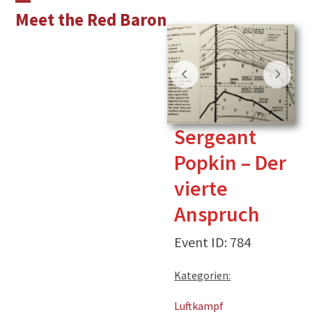
Skip
Open
Close
Meet the Red Baron
to
mobile
mobile
content
menu
menu
Sergeant
Popkin – Der
vierte
Anspruch
Event ID: 784
Kategorien:
Luftkampf