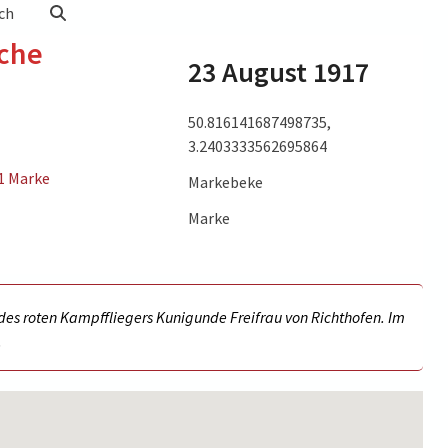
ch
sche
23 August 1917
50.816141687498735,
3.2403333562695864
1 Marke
Markebeke
Marke
Krefft,
en der
 Freifrau
des roten Kampffliegers Kunigunde Freifrau von Richthofen. Im
, 1937.)
.