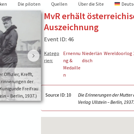
iken
Die piloten
Quellen
Über die Site
Deuts
MvR erhält österreichi
Auszeichnung
Event ID: 46
Katego
Ernennu
Niederlän
Wereldoorlog 
rien:
ng &
disch
Medaille
 Offizier, Krefft,
Kurt Wolff, ein Österreichischer Offizier, 
n
 Erinnerungen der
Manfred. (picture source: Die Erinnerung
Kunigunde Freifrau
Mutter des roten Kampffliegers Kunigunde
Source ID: 10
Die Erinnerungen der Mutter 
in – Berlin, 1937.)
von Richthofen. Im Verlag Ullstein – Berlin
Verlag Ullstein – Berlin, 1937