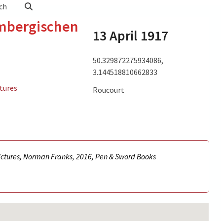
ch
embergischen
13 April 1917
50.329872275934086,
3.144518810662833
ctures
Roucourt
pictures, Norman Franks, 2016, Pen & Sword Books