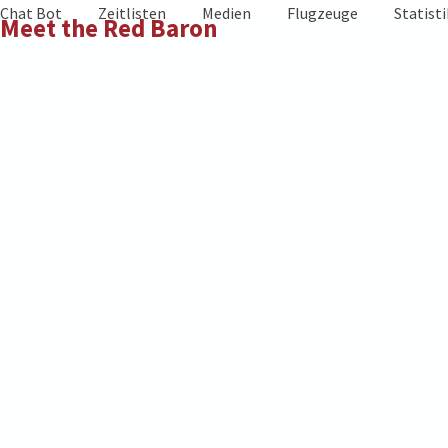
Skip
Chat Bot
Zeitlisten
Medien
Flugzeuge
Statist
Meet the Red Baron
to
content