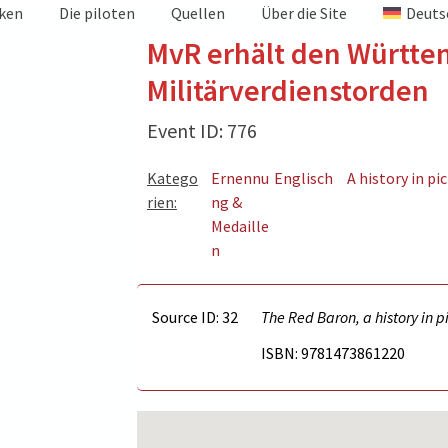
iken
Die piloten
Quellen
Über die Site
Deuts
MvR erhält den Württ
Militärverdienstorden
Event ID: 776
Katego
Ernennu
Englisch
A history in pi
rien:
ng &
Medaille
n
Source ID: 32
The Red Baron, a history in 
ISBN: 9781473861220