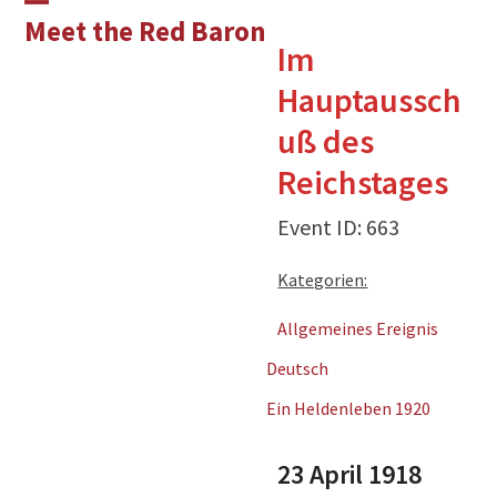
Skip
Open
Close
Meet the Red Baron
to
Im
mobile
mobile
content
Hauptaussch
menu
menu
uß des
Reichstages
Event ID: 663
Kategorien:
Allgemeines Ereignis
Deutsch
Ein Heldenleben 1920
23 April 1918