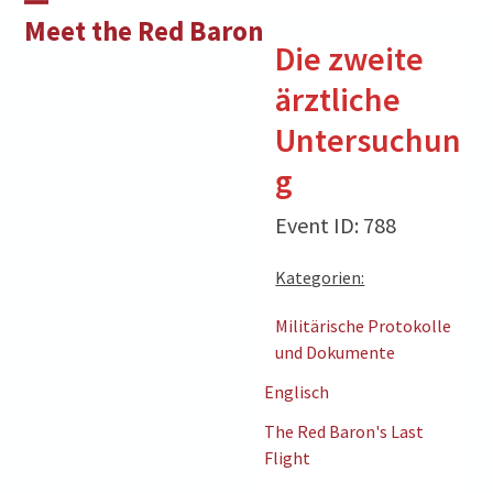
Skip
Open
Close
Meet the Red Baron
to
Die zweite
mobile
mobile
content
ärztliche
menu
menu
Untersuchun
g
Event ID: 788
Kategorien:
Militärische Protokolle
und Dokumente
Englisch
The Red Baron's Last
Flight