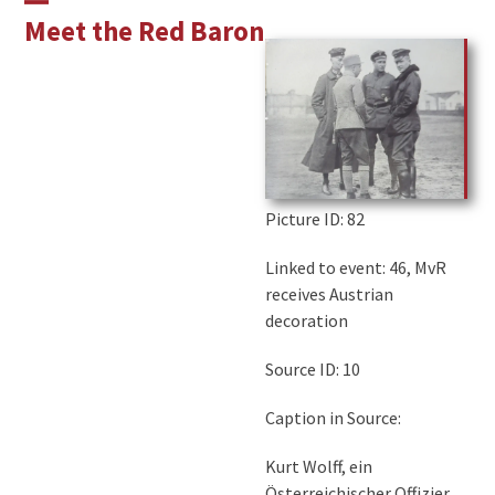
Skip
Open
Close
Meet the Red Baron
to
mobile
mobile
content
menu
menu
Picture ID
: 82
Linked to event: 46, MvR
receives Austrian
decoration
Source ID: 10
Caption in Source:
Kurt Wolff, ein
Österreichischer Offizier,